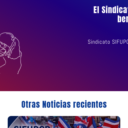
El Sindic
be
Sindicato SIFUP
Otras Noticias recientes